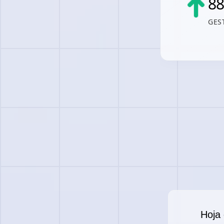
8
GES
Hoja 