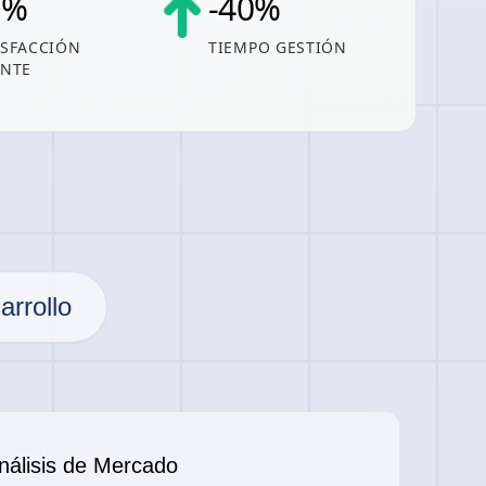
6
%
-
40
%
ISFACCIÓN
TIEMPO GESTIÓN
ENTE
rrollo
nálisis de Mercado