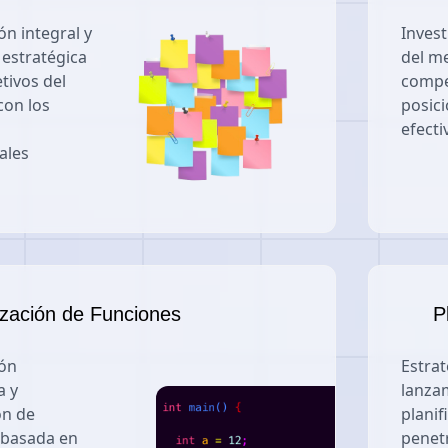
ón integral y
Inves
 estratégica
del me
etivos del
compe
con los
posic
efect
ales
ización de Funciones
P
ión
Estrat
a y
lanza
ón de
planif
 basada en
penetr