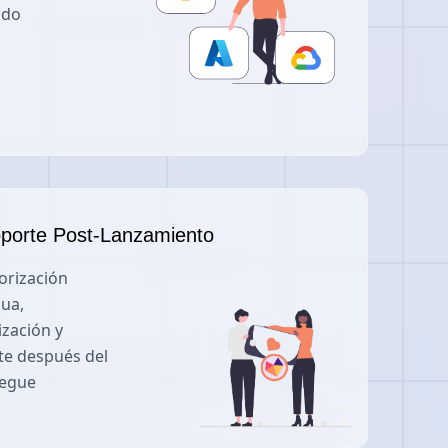
ado
porte Post-Lanzamiento
orización
nua,
ización y
te después del
iegue