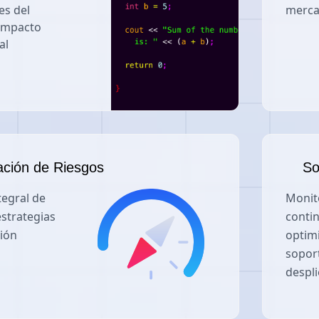
es del
merc
 impacto
al
ación de Riesgos
So
tegral de
Monit
estrategias
conti
ción
optim
sopor
despl