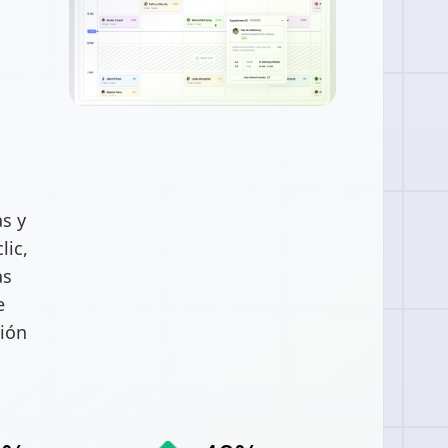
s y
lic,
as
e
ción