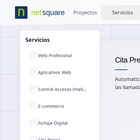
net
square
Proyectos
Servicios
net
square
Servicios
Web Profesional
Cita Pre
Aplicativos Web
Automatiza
las llamad
Control Accesos Inteligente
E-commerce
Fichaje Digital
Cita Previa