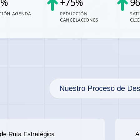
8
%
+
75
%
9
TIÓN AGENDA
REDUCCIÓN
SAT
CANCELACIONES
CLI
Nuestro Proceso de Desa
de Ruta Estratégica
A