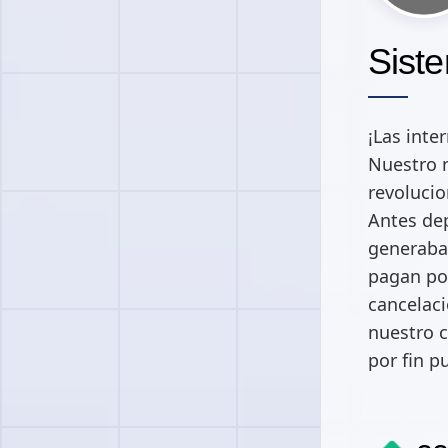
Siste
¡Las inte
Nuestro n
revoluci
Antes de
generaban
pagan por
cancelaci
nuestro c
por fin p