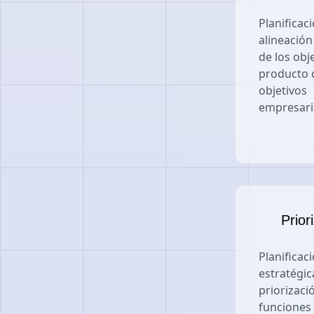
Planificaci
alineación
de los obj
producto 
objetivos
empresari
Prior
Planificac
estratégic
priorizaci
funciones